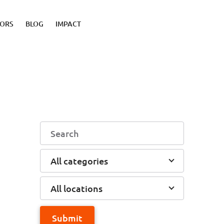
TORS
BLOG
IMPACT
All categories
All locations
Submit