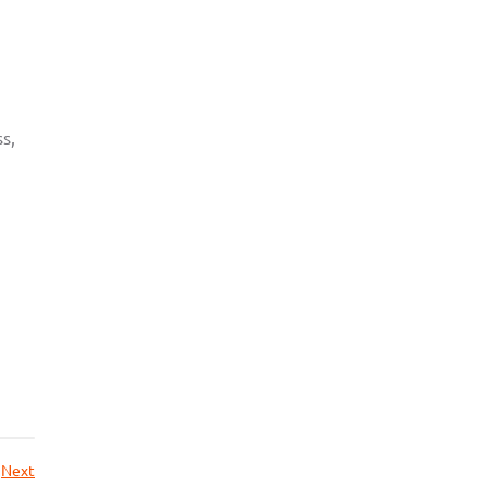
s,
Next