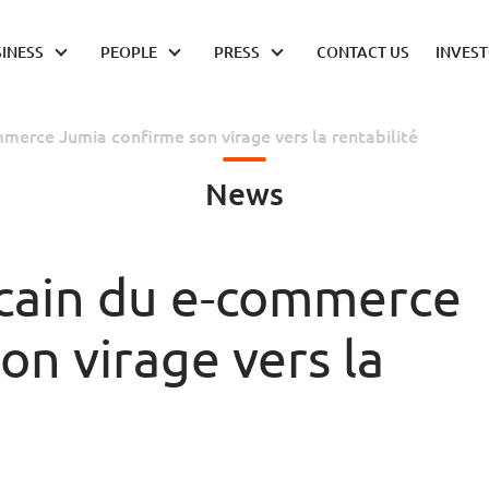
INESS
PEOPLE
PRESS
CONTACT US
INVES
merce Jumia confirme son virage vers la rentabilité
News
icain du e-commerce
on virage vers la