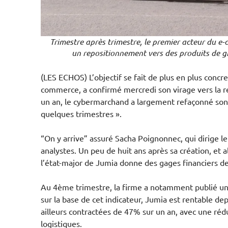
Trimestre après trimestre, le premier acteur du e-
un repositionnement vers des produits de 
(LES ECHOS) L’objectif se fait de plus en plus concre
commerce, a confirmé mercredi son virage vers la rent
un an, le cybermarchand a largement refaçonné son m
quelques trimestres ».
“On y arrive” assuré Sacha Poignonnec, qui dirige l
analystes. Un peu de huit ans après sa création, et alo
l’état-major de Jumia donne des gages financiers de 
Au 4ème trimestre, la firme a notamment publié un b
sur la base de cet indicateur, Jumia est rentable de
ailleurs contractées de 47% sur un an, avec une ré
logistiques.