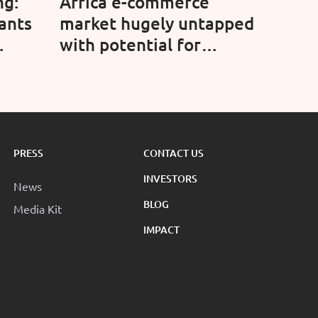
ng:
Africa e-commerce
ants
market hugely untapped
with potential for
line
growth, says Jumia
Nigeria chairwoman
etail)
PRESS
CONTACT US
INVESTORS
News
BLOG
Media Kit
IMPACT