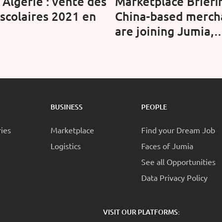
Algérie : vente des
Marketplace Briefi
 scolaires 2021 en
China-based merch
are joining Jumia,
Africa’s biggest on
retailer, amid tariff
pressure (Modern R
BUSINESS
PEOPLE
ries
Marketplace
Find your Dream Job
Logistics
Faces of Jumia
See all Opportunities
Data Privacy Policy
:
VISIT OUR PLATFORMS: