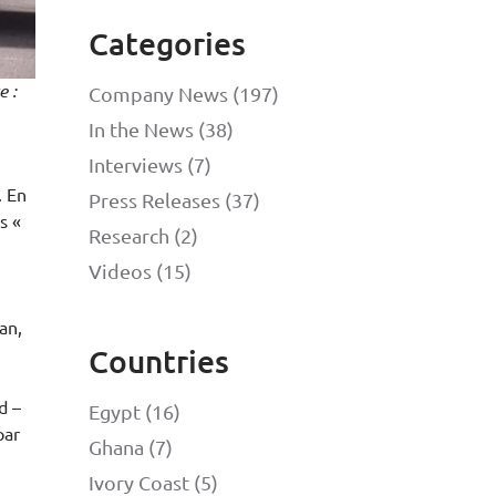
Categories
e :
Company News (197)
In the News (38)
Interviews (7)
. En
Press Releases (37)
s «
Research (2)
Videos (15)
an,
Countries
d –
Egypt (16)
par
Ghana (7)
Ivory Coast (5)