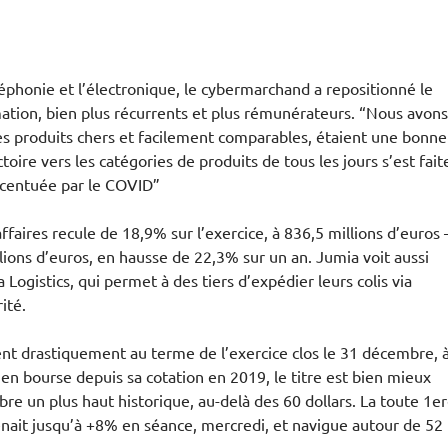
léphonie et l’électronique, le cybermarchand a repositionné le
ation, bien plus récurrents et plus rémunérateurs. “Nous avons
es produits chers et facilement comparables, étaient une bonne
ire vers les catégories de produits de tous les jours s’est fait
ccentuée par le COVID”
faires recule de 18,9% sur l’exercice, à 836,5 millions d’euros 
llions d’euros, en hausse de 22,3% sur un an. Jumia voit aussi
ogistics, qui permet à des tiers d’expédier leurs colis via
ité.
ent drastiquement au terme de l’exercice clos le 31 décembre, 
 en bourse depuis sa cotation en 2019, le titre est bien mieux
re un plus haut historique, au-delà des 60 dollars. La toute 1e
prenait jusqu’à +8% en séance, mercredi, et navigue autour de 52