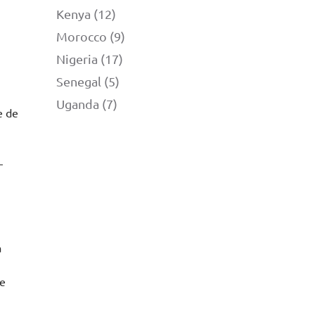
Kenya (12)
Morocco (9)
Nigeria (17)
Senegal (5)
Uganda (7)
e de
–
à
re