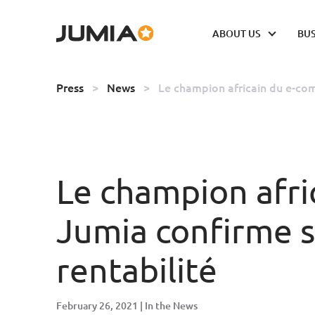
ABOUT US
BUS
Press
>
News
>
Le champion africain du e-com
Le champion afr
Jumia confirme s
rentabilité
February 26, 2021
In the News